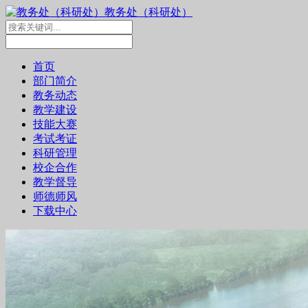
教务处（科研处）
首页
部门简介
教务动态
教学建设
技能大赛
考试考证
科研管理
校企合作
教学督导
师德师风
下载中心