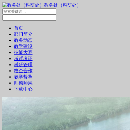
教务处（科研处）
首页
部门简介
教务动态
教学建设
技能大赛
考试考证
科研管理
校企合作
教学督导
师德师风
下载中心