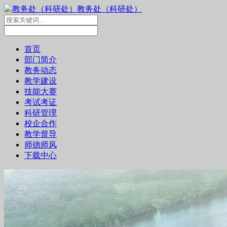
教务处（科研处）
首页
部门简介
教务动态
教学建设
技能大赛
考试考证
科研管理
校企合作
教学督导
师德师风
下载中心