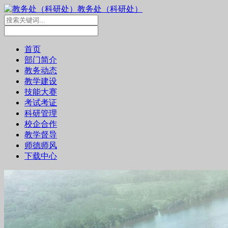
教务处（科研处）
首页
部门简介
教务动态
教学建设
技能大赛
考试考证
科研管理
校企合作
教学督导
师德师风
下载中心